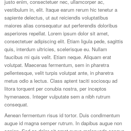
justo enim, consectetuer nec, ullamcorper ac,
vestibulum in, elit. Itaque earum rerum hic tenetur a
sapiente delectus, ut aut reiciendis voluptatibus
maiores alias consequatur aut perferendis doloribus
asperiores repellat. Lorem ipsum dolor sit amet,
consectetuer adipiscing elit. Etiam ligula pede, sagittis
quis, interdum ultricies, scelerisque eu. Nullam
faucibus mi quis velit. Etiam neque. Aliquam erat
volutpat. Maecenas fermentum, sem in pharetra
pellentesque, velit turpis volutpat ante, in pharetra
metus odio a lectus. Class aptent taciti sociosqu ad
litora torquent per conubia nostra, per inceptos
hymenaeos. Integer vulputate sem a nibh rutrum
consequat.
Aenean fermentum risus id tortor. Duis condimentum
augue id magna semper rutrum. In dapibus augue non
sapien. Sed ac dolor sit amet purus malesuada congue.