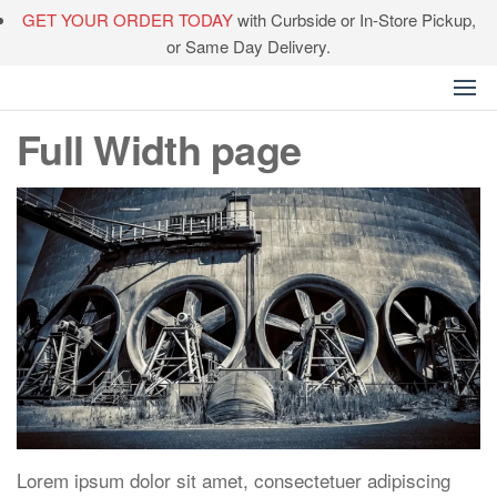
Skip
GET YOUR ORDER TODAY
with Curbside or In-Store Pickup,
to
or Same Day Delivery.
the
Bloomingdales
content
Full Width page
Lorem ipsum dolor sit amet, consectetuer adipiscing